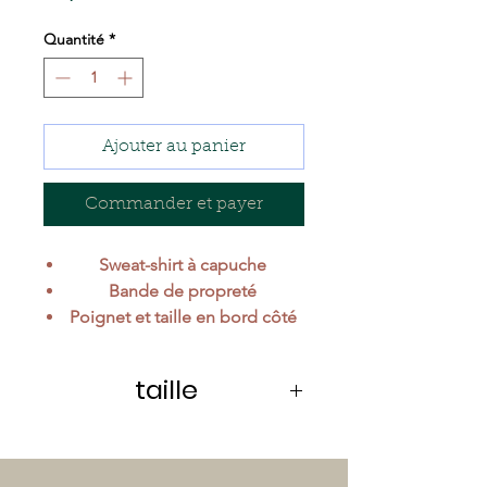
Quantité
*
Ajouter au panier
Commander et payer
Sweat-shirt à capuche
Bande de propreté
Poignet et taille en bord côté
100% coton bio extérieur
80% coton bio et 20%
taille
polyester recyclé RCS intérieur
Intérieur gratté molleton
Pré-rétréci
Taille
Longueur
Largeur
Coupe droite fit élégante